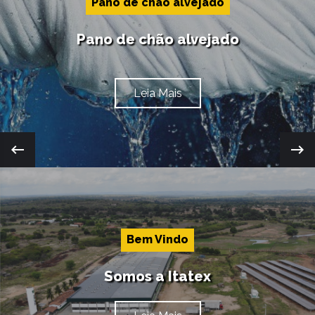
Pano de chão alvejado
Pano de chão alvejado
Leia Mais
Bem Vindo
Somos a Itatex